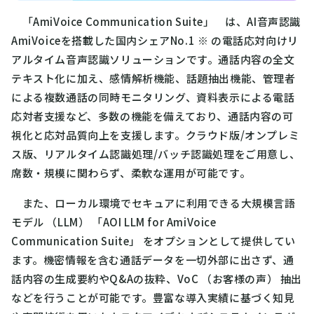
「AmiVoice Communication Suite」 は、AI音声認識
AmiVoiceを搭載した国内シェアNo.1 ※ の電話応対向けリ
アルタイム音声認識ソリューションです。通話内容の全文
テキスト化に加え、感情解析機能、話題抽出機能、管理者
による複数通話の同時モニタリング、資料表示による電話
応対者支援など、多数の機能を備えており、通話内容の可
視化と応対品質向上を支援します。クラウド版/オンプレミ
ス版、リアルタイム認識処理/バッチ認識処理をご用意し、
席数・規模に関わらず、柔軟な運用が可能です。
また、ローカル環境でセキュアに利用できる大規模言語
モデル （LLM） 「AOI LLM for AmiVoice
Communication Suite」 をオプションとして提供してい
ます。機密情報を含む通話データを一切外部に出さず、通
話内容の生成要約やQ&Aの抜粋、VoC （お客様の声） 抽出
などを行うことが可能です。豊富な導入実績に基づく知見