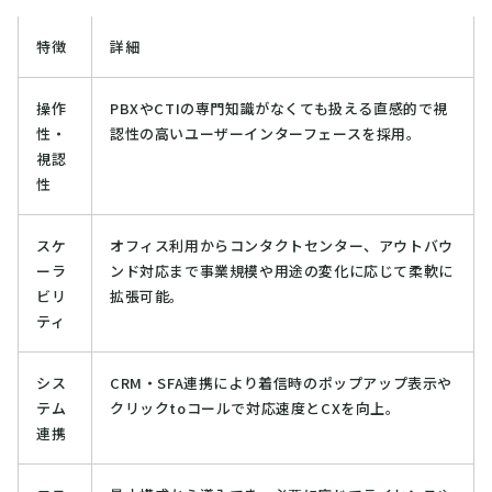
特徴
詳細
操作
PBXやCTIの専門知識がなくても扱える直感的で視
性・
認性の高いユーザーインターフェースを採用。
視認
性
スケ
オフィス利用からコンタクトセンター、アウトバウ
ーラ
ンド対応まで事業規模や用途の変化に応じて柔軟に
ビリ
拡張可能。
ティ
シス
CRM・SFA連携により着信時のポップアップ表示や
テム
クリックtoコールで対応速度とCXを向上。
連携