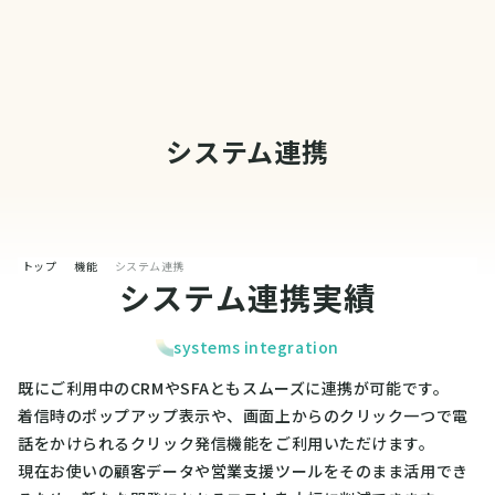
システム連携
トップ
機能
システム連携
シ
ス
テ
ム
連
携
実
績
systems integration
既にご利用中のCRMやSFAともスムーズに連携が可能です。
着信時のポップアップ表示や、画面上からのクリック一つで電
話をかけられるクリック発信機能をご利用いただけます。
現在お使いの顧客データや営業支援ツールをそのまま活用でき